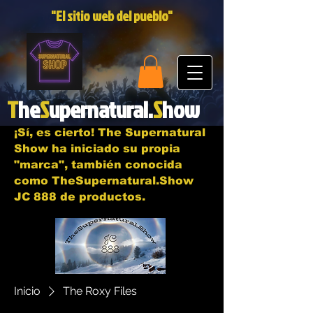
"El sitio web del pueblo"
T
he
S
upernatural.
S
how
¡Sí, es cierto! The Supernatural
Show ha iniciado su propia
"marca", también conocida
como TheSupernatural.Show
JC 888 de productos.
Inicio
The Roxy Files