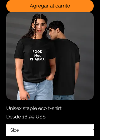
Agregar al carrito
Unisex staple eco t-shirt
Precio de oferta
Desde
16,99 US$