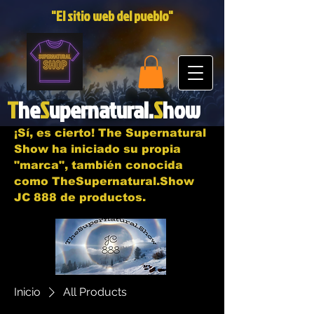
"El sitio web del pueblo"
T
he
S
upernatural.
S
how
¡Sí, es cierto! The Supernatural
Show ha iniciado su propia
"marca", también conocida
como TheSupernatural.Show
JC 888 de productos.
Inicio
All Products