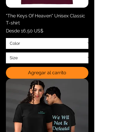
"The Keys Of Heaven" Unisex Classic
T-shirt
Precio de oferta
Desde
16,50 US$
Agregar al carrito