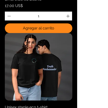
Precio
17,00 US$
Agregar al carrito
Unisex staple eco t-shirt