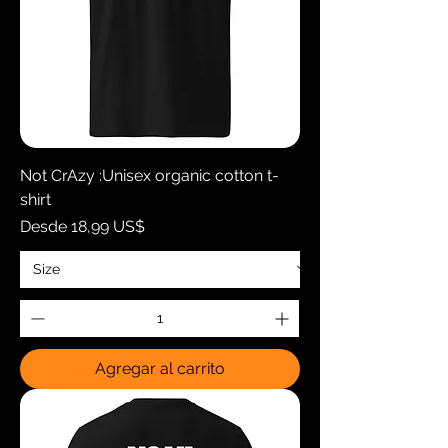
Not CrAzy :Unisex organic cotton t-
shirt
Precio de oferta
Desde
18,99 US$
Agregar al carrito