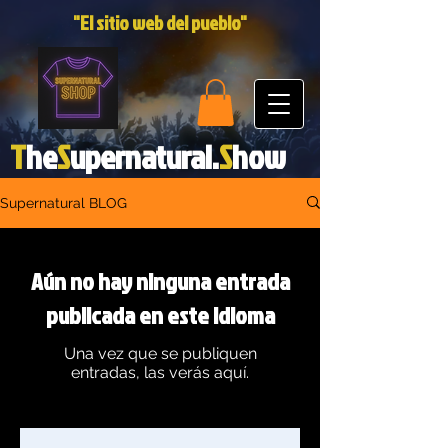
"El sitio web del pueblo"
T
he
S
upernatural.
S
how
Supernatural BLOG
Aún no hay ninguna entrada
publicada en este idioma
Una vez que se publiquen
entradas, las verás aquí.